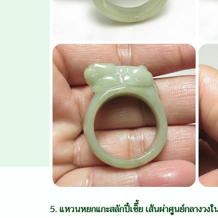
5. แหวนหยกแกะสลักปี๋เซิี้ย เส้นผ่าศูนย์กลางว