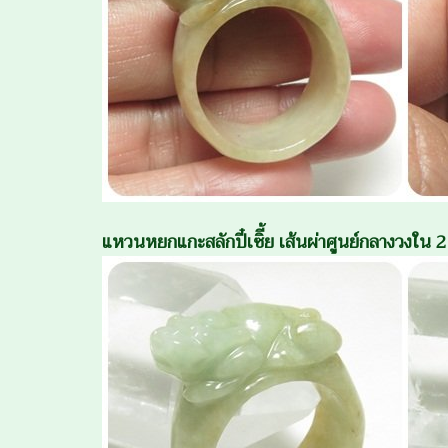
แหวนหยกแกะสลักปี๋เซิี้ย เส้นผ่าศูนย์กลางวงใ