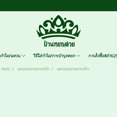
าดกำไล/แหวน
วิธีใส่กำไล/การบำรุงหยก
การสั่งซื้อ&FA
A-Jade
แหวนหยกแกะสลัก
แหวนหยกแกะสลัก