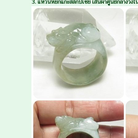
3. แหวนหยกแกะสลักปี๋เซิี้ย เส้นผ่าศูนย์กลางว