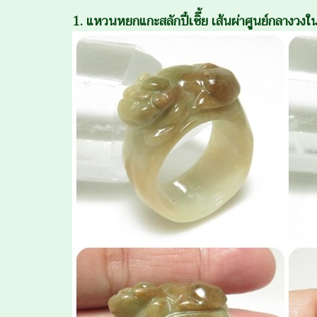
1. แหวนหยกแกะสลักปี๋เซิี้ย เส้นผ่าศูนย์กลางว