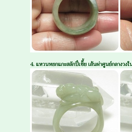
4. แหวนหยกแกะสลักปี๋เซิี้ย เส้นผ่าศูนย์กลางว